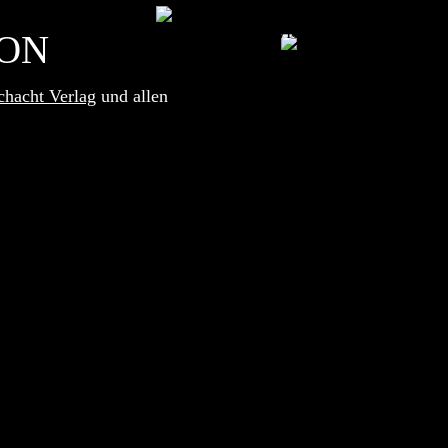
ON
chacht Verlag
und allen